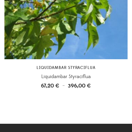
LIQUIDAMBAR STYRACIFLUA
Liquidambar Styraciflua
67,20
€
396,00
€
Plage
–
de
prix :
67,20 €
à
396,00 €