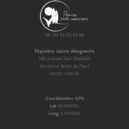
Tél. 04 93 70 63 86
Pépinière Sainte Marguerite
146 avenue Jean Maubert
(ancienne Route du Plan)
06130 GRASSE
Coordonnées GPS
Lat
43.6443951
Long
6.9543156