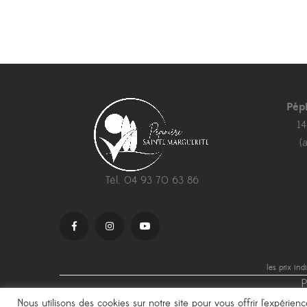
264,00 €
à
556,00 €
Pép
1
(
Tél. 04 93 70 63 86
les prix in
P
Nous utilisons des cookies sur notre site pour vous offrir l'expérie