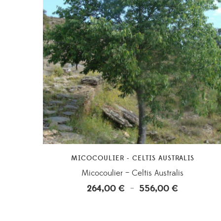
MICOCOULIER - CELTIS AUSTRALIS
Micocoulier – Celtis Australis
264,00
€
556,00
€
Plage
–
de
prix :