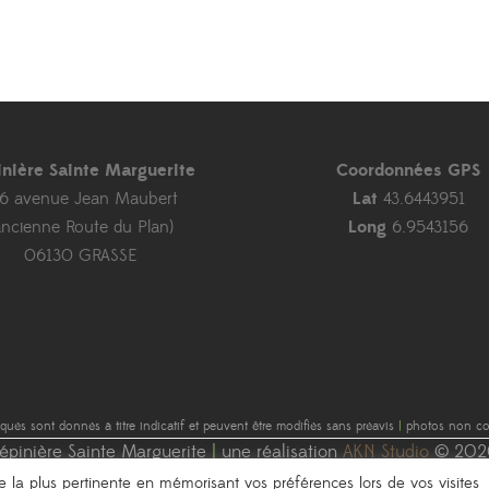
inière Sainte Marguerite
Coordonnées GPS
46 avenue Jean Maubert
Lat
43.6443951
ancienne Route du Plan)
Long
6.9543156
06130 GRASSE
diqués sont donnés à titre indicatif et peuvent être modifiés sans préavis
|
photos non con
épinière Sainte Marguerite
|
une réalisation
AKN Studio
© 202
nce la plus pertinente en mémorisant vos préférences lors de vos visites