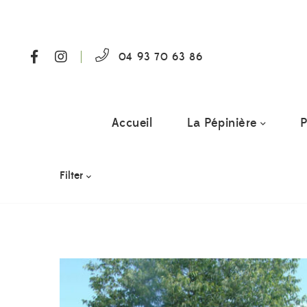
04 93 70 63 86
Accueil
La Pépinière
P
Filter