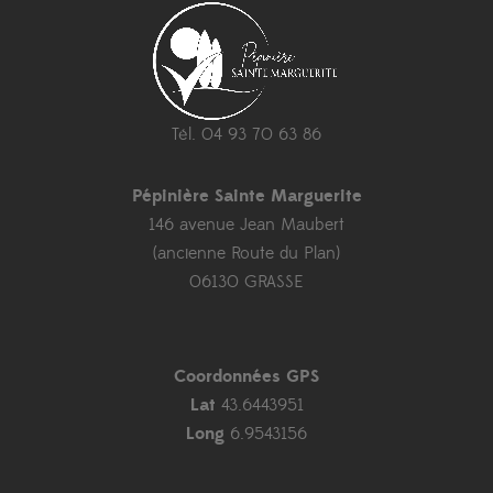
Tél. 04 93 70 63 86
Pépinière Sainte Marguerite
146 avenue Jean Maubert
(ancienne Route du Plan)
06130 GRASSE
Coordonnées GPS
Lat
43.6443951
Long
6.9543156