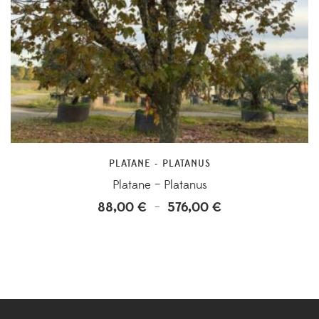
PLATANE - PLATANUS
Platane – Platanus
88,00
€
576,00
€
Plage
–
de
prix :
88,00 €
à
576,00 €