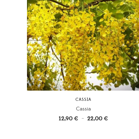
CASSIA
Cassia
12,90
€
22,00
€
Plage
–
de
prix :