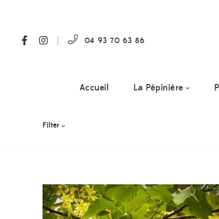
04 93 70 63 86
Accueil
La Pépinière
P
Filter