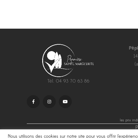
12,90 €
à
22,00 €
Pép
1
(
Tél. 04 93 70 63 86
les prix in
P
Nous utilisons des cookies sur notre site pour vous offrir l'expérie