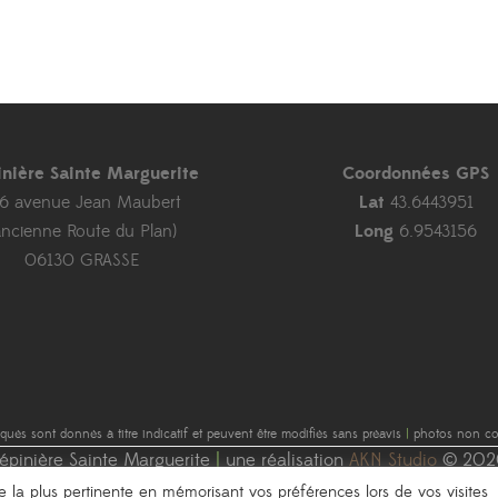
inière Sainte Marguerite
Coordonnées GPS
46 avenue Jean Maubert
Lat
43.6443951
ancienne Route du Plan)
Long
6.9543156
06130 GRASSE
diqués sont donnés à titre indicatif et peuvent être modifiés sans préavis
|
photos non con
épinière Sainte Marguerite
|
une réalisation
AKN Studio
© 202
nce la plus pertinente en mémorisant vos préférences lors de vos visites