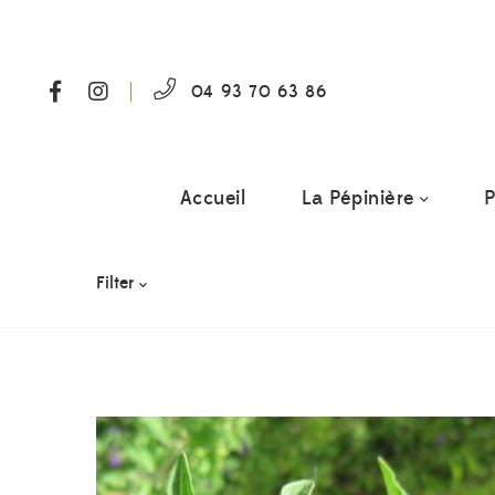
04 93 70 63 86
Accueil
La Pépinière
P
Filter