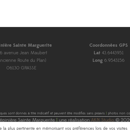
inière Sainte Marguerite
Coordonnées GPS
46 avenue Jean Maubert
Lat
43.6443951
ancienne Route du Plan)
Long
6.9543156
06130 GRASSE
diqués sont donnés à titre indicatif et peuvent être modifiés sans préavis
|
photos non con
épinière Sainte Marguerite
|
une réalisation
AKN Studio
© 202
nce la plus pertinente en mémorisant vos préférences lors de vos visites