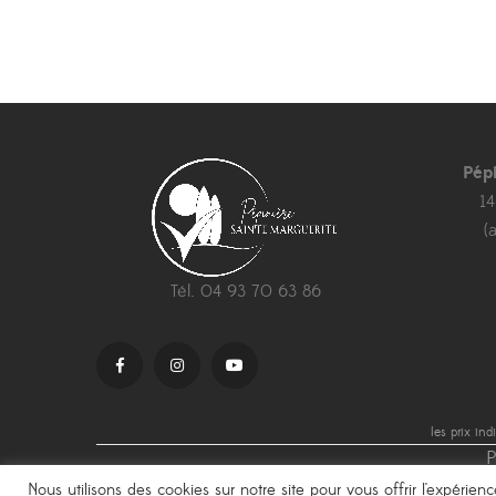
6,50 €
à
11,50 €
Pép
1
(
Tél. 04 93 70 63 86
les prix in
P
Nous utilisons des cookies sur notre site pour vous offrir l'expérie