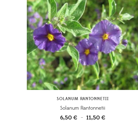
SOLANUM RANTONNETII
Solanum Rantonnetii
6,50
€
11,50
€
Plage
–
de
prix :