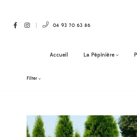
04 93 70 63 86
Accueil
La Pépinière
P
Filter