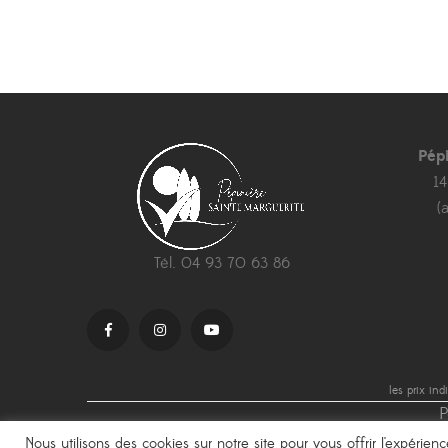
38,40 €
à
180,00 €
Pép
1
(
Tél. 04 93 70 63 86
les prix in
P
Nous utilisons des cookies sur notre site pour vous offrir l'expérie