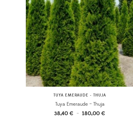
TUYA EMERAUDE - THUJA
Tuya Emeraude – Thuja
38,40
€
180,00
€
Plage
–
de
prix :