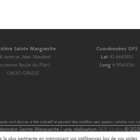
inière Sainte Marguerite
Coordonnées GPS
46 avenue Jean Maubert
Lat
43.6443951
ancienne Route du Plan)
Long
6.9543156
06130 GRASSE
diqués sont donnés à titre indicatif et peuvent être modifiés sans préavis
|
photos non con
épinière Sainte Marguerite
|
une réalisation
AKN Studio
© 202
nce la plus pertinente en mémorisant vos préférences lors de vos visites