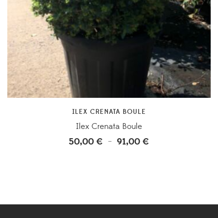
ILEX CRENATA BOULE
Ilex Crenata Boule
50,00
€
91,00
€
Plage
–
de
prix :
50,00 €
à
91,00 €