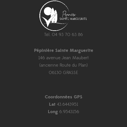
Tél. 04 93 70 63 86
Pépinière Sainte Marguerite
146 avenue Jean Maubert
(ancienne Route du Plan)
06130 GRASSE
Coordonnées GPS
Lat
43.6443951
Long
6.9543156