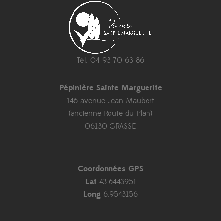
Tél. 04 93 70 63 86
Pépinière Sainte Marguerite
146 avenue Jean Maubert
(ancienne Route du Plan)
06130 GRASSE
Coordonnées GPS
Lat
43.6443951
Long
6.9543156