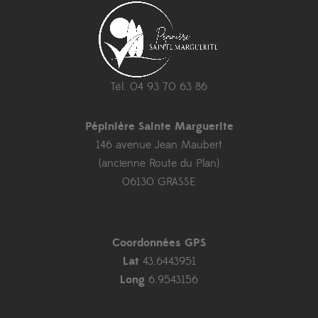
Tél. 04 93 70 63 86
Pépinière Sainte Marguerite
146 avenue Jean Maubert
(ancienne Route du Plan)
06130 GRASSE
Coordonnées GPS
Lat
43.6443951
Long
6.9543156