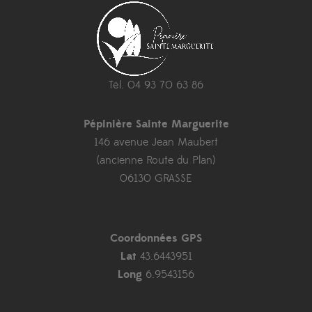
Tél. 04 93 70 63 86
Pépinière Sainte Marguerite
146 avenue Jean Maubert
(ancienne Route du Plan)
06130 GRASSE
Coordonnées GPS
Lat
43.6443951
Long
6.9543156