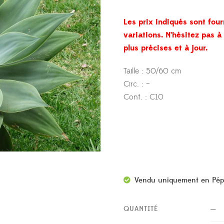
Les prix indiqués sont four
variations. N’hésitez pas 
plus précises et à jour.
Taille : 50/60 cm
Circ. : –
Cont. : C10
Vendu uniquement en Pép
QUANTITÉ