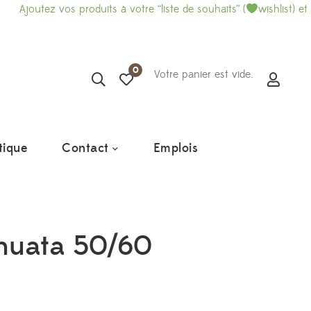
vos produits à votre “liste de souhaits” (
wishlist) et imprimez-là
0
Votre panier est vide.
tique
Contact
Emplois
nuata 50/60