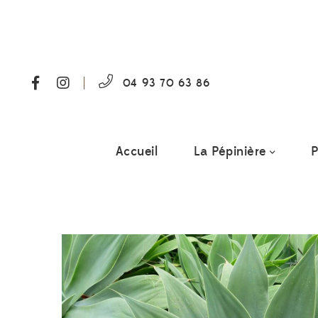
04 93 70 63 86
Accueil
La Pépinière
P