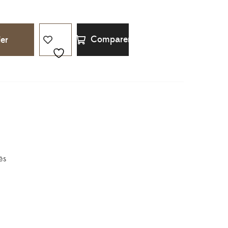
Comparer
ier
és