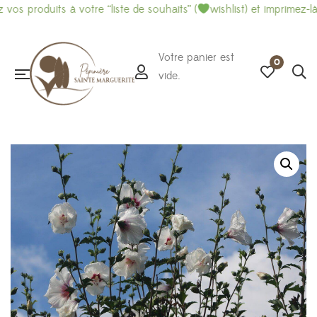
duits à votre “liste de souhaits” (
wishlist) et imprimez-là pour f
Votre panier est
0
vide.