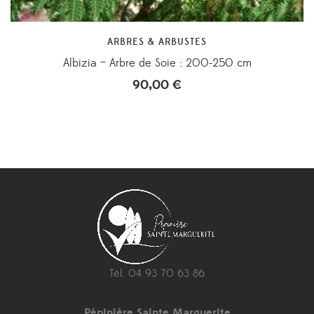
ARBRES & ARBUSTES
Albizia – Arbre de Soie : 200-250 cm
90,00
€
Tél. 04 93 70 63 86
Pépinière Sainte Marguerite