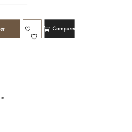
Comparer
ier
ux