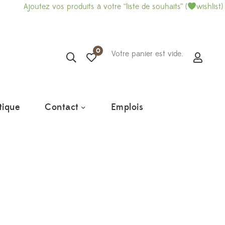
ez vos produits à votre “liste de souhaits” (
wishlist) et imprimez
0
Votre panier est vide.
tique
Contact
Emplois