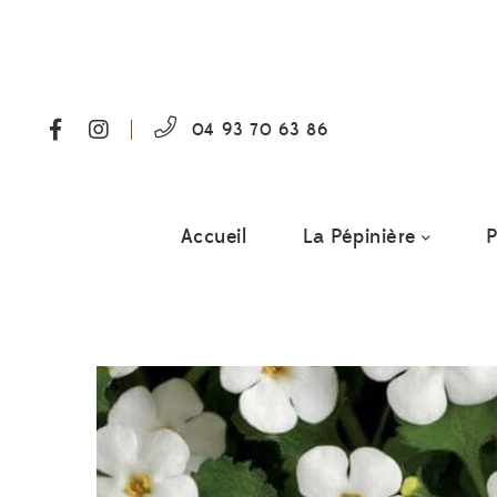
04 93 70 63 86
Accueil
La Pépinière
P