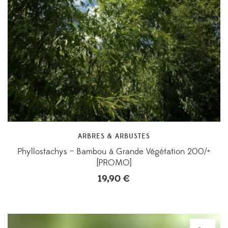
ARBRES & ARBUSTES
Phyllostachys – Bambou à Grande Végétation 200/+
[PROMO]
19,90
€