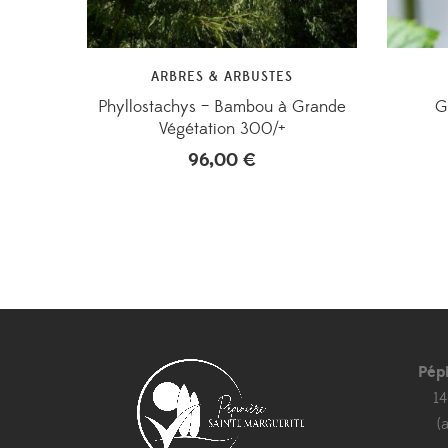
ARBRES & ARBUSTES
Phyllostachys – Bambou à Grande
Gr
Végétation 300/+
96,00
€
Pép
1
(