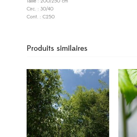
Taille : 200/250 cm
Circ. : 30/40
Cont. : C250
Produits similaires