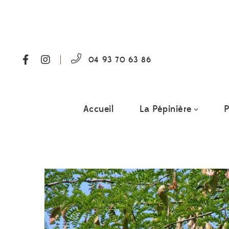
04 93 70 63 86
Accueil
La Pépinière
P