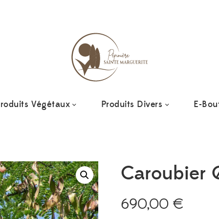
Ajout
roduits Végétaux
Produits Divers
E-Bou
Caroubier
690,00
€