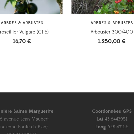
ARBRES & ARBUSTES
ARBRES & ARBUSTES
oseillier Vulgare (C1.5)
Arbousier 300/400
16,70
€
1.250,00
€
inière Sainte Marguerite
Coordonnées GPS
46 avenue Jean Maubert
Lat
43.6443951
ancienne Route du Plan)
Long
6.9543156