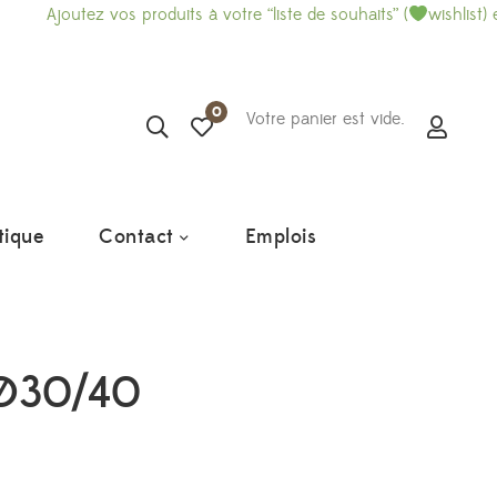
ez vos produits à votre “liste de souhaits” (
wishlist) et imprimez
0
Votre panier est vide.
tique
Contact
Emplois
 Ø30/40