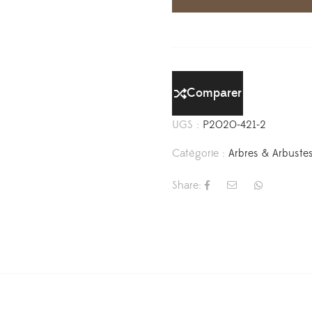
Comparer
UGS :
P2020-421-2
Catégorie :
Arbres & Arbuste
Share: