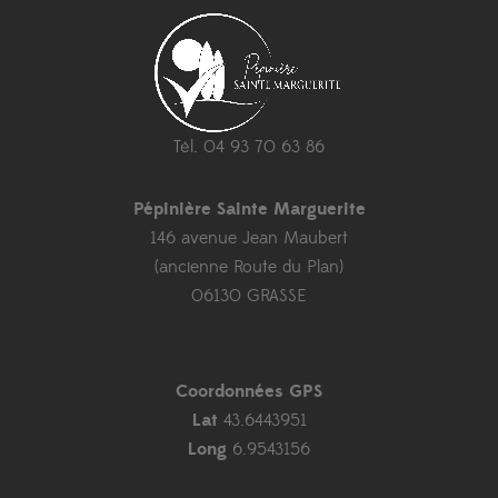
Tél. 04 93 70 63 86
Pépinière Sainte Marguerite
146 avenue Jean Maubert
(ancienne Route du Plan)
06130 GRASSE
Coordonnées GPS
Lat
43.6443951
Long
6.9543156