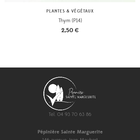
PLANTES & VÉGÉTAUX
Thym (P14)
2,50
€
Tél. 04 93 70 63 86
Pépinière Sainte Marguerite
146 avenue Jean Maubert