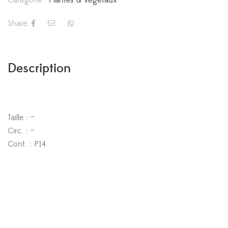
Share:
Description
Taille : –
Circ. : –
Cont. : P14