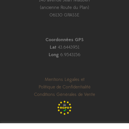
(ancienne Route du Plan)
06130 GRASSE
Coordonnées GPS
Lat
43.6443951
Long
6.9543156
Mentions Légales et
Politique de Confidentialité
Conditions Générales de Vente