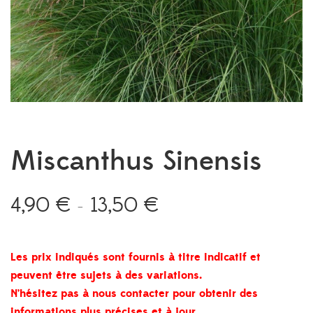
Miscanthus Sinensis
4,90
€
13,50
€
Plage
–
de
prix :
4,90 €
Les prix indiqués sont fournis à titre indicatif et
à
peuvent être sujets à des variations.
13,50 €
N’hésitez pas à nous contacter pour obtenir des
informations plus précises et à jour.