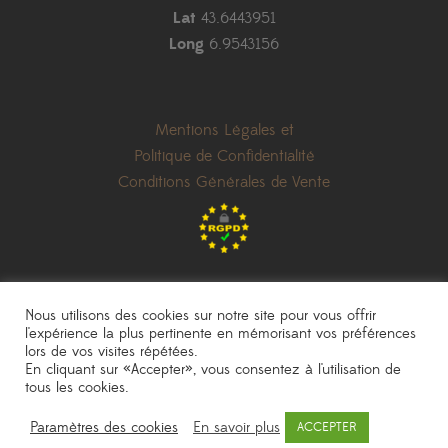
Lat
43.6443951
Long
6.9543156
Mentions Légales et
Politique de Confidentialité
Conditions Générales de Vente
Nous utilisons des cookies sur notre site pour vous offrir
l'expérience la plus pertinente en mémorisant vos préférences
lors de vos visites répétées.
les prix indiqués sont donnés à titre indicatif et peuvent être modifiés sans
En cliquant sur «Accepter», vous consentez à l'utilisation de
préavis
|
photos non contractuelles
tous les cookies.
Pépinière Sainte Marguerite
|
une réalisation
AKN Studio
Paramètres des cookies
En savoir plus
ACCEPTER
© 2020