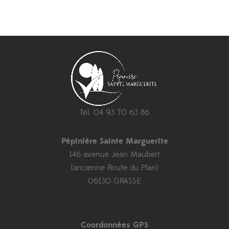
Tél. 04 93 70 63 86
Pépinière Sainte Marguerite
146 avenue Jean Maubert
(ancienne Route du Plan)
06130 GRASSE
Coordonnées GPS