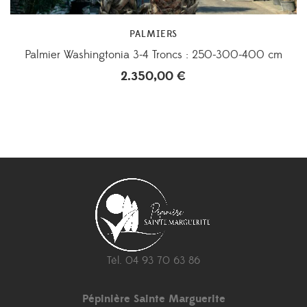
PALMIERS
Palmier Washingtonia 3-4 Troncs : 250-300-400 cm
2.350,00
€
Tél. 04 93 70 63 86
Pépinière Sainte Marguerite