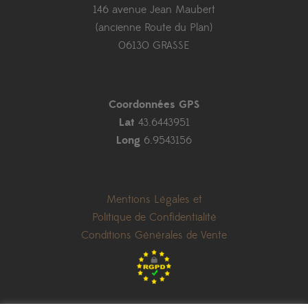
146 avenue Jean Maubert
(ancienne Route du Plan)
06130 GRASSE
Coordonnées GPS
Lat
43.6443951
Long
6.9543156
Mentions Légales et
Politique de Confidentialité
Conditions Générales de Vente