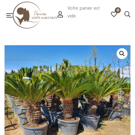
Votre panier est
0
vide.