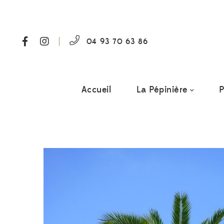
04 93 70 63 86
Accueil
La Pépinière
P