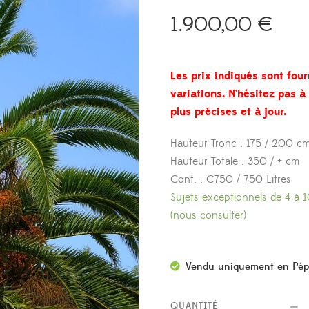
1.900,00
€
Les prix indiqués sont four
variations. N’hésitez pas 
plus précises et à jour.
Hauteur Tronc : 175 / 200 c
Hauteur Totale : 350 / + cm
Cont. : C750 / 750 Litres
Sujets exceptionnels de 4 à 
(nous consulter)
Vendu uniquement en Pép
QUANTITÉ