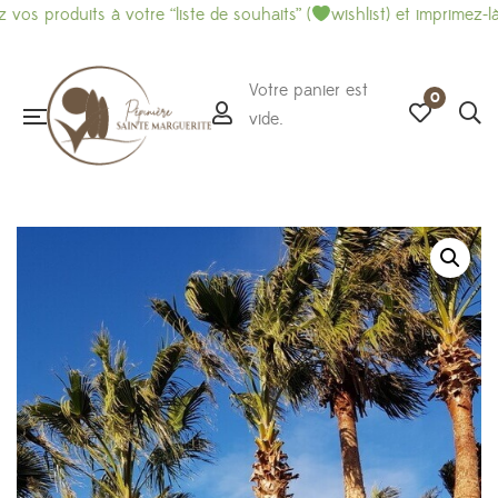
duits à votre “liste de souhaits” (
wishlist) et imprimez-là pour f
Votre panier est
0
vide.