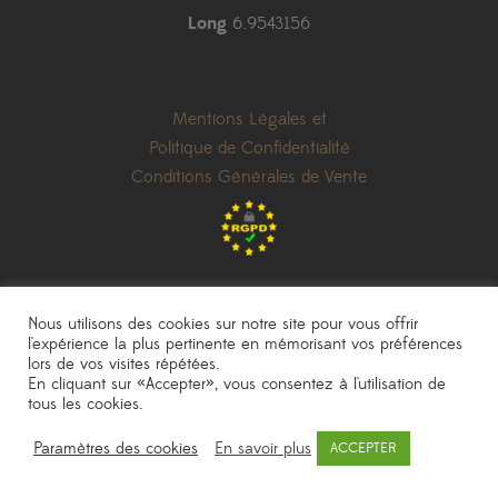
Long
6.9543156
Mentions Légales et
Politique de Confidentialité
Conditions Générales de Vente
Nous utilisons des cookies sur notre site pour vous offrir
l'expérience la plus pertinente en mémorisant vos préférences
lors de vos visites répétées.
les prix indiqués sont donnés à titre indicatif et peuvent être modifiés sans
En cliquant sur «Accepter», vous consentez à l'utilisation de
préavis
|
photos non contractuelles
tous les cookies.
Pépinière Sainte Marguerite
|
une réalisation
AKN Studio
Paramètres des cookies
En savoir plus
ACCEPTER
© 2020