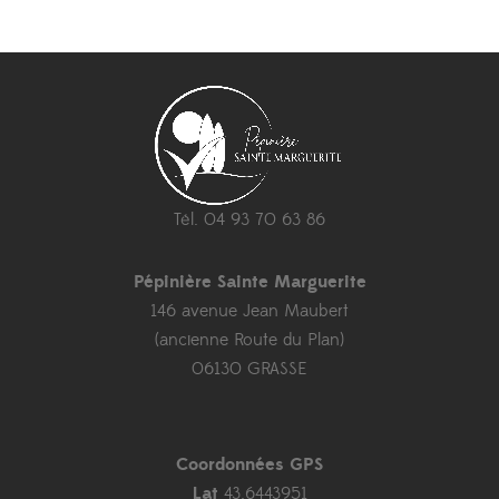
Tél. 04 93 70 63 86
Pépinière Sainte Marguerite
146 avenue Jean Maubert
(ancienne Route du Plan)
06130 GRASSE
Coordonnées GPS
Lat
43.6443951