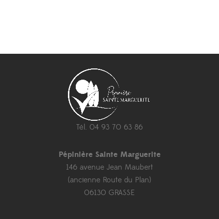
Tél. 04 93 70 63 86
Pépinière Sainte Marguerite
146 avenue Jean Maubert
(ancienne Route du Plan)
06130 GRASSE