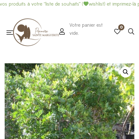
uits à votre “liste de souhaits” (
wishlist) et imprimez-là pour f
Votre panier est
0
vide.