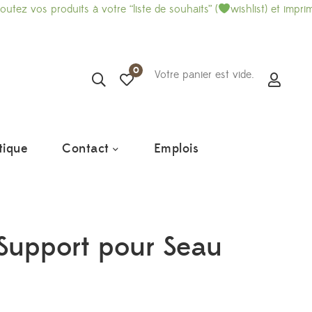
roduits à votre “liste de souhaits” (
wishlist) et imprimez-là pour
0
Votre panier est vide.
tique
Contact
Emplois
 Support pour Seau