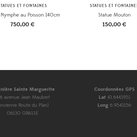
STATUES ET FONTAINES
STATUES ET FONTAINE
e Nymphe au Poisson 140cm
Statue Mouton
750,00
€
150,00
€
inière Sainte Marguerite
Coordonnées GPS
46 avenue Jean Maubert
Lat
43.6443951
ancienne Route du Plan)
Long
6.9543156
06130 GRASSE