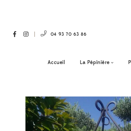
04 93 70 63 86
Accueil
La Pépinière
P