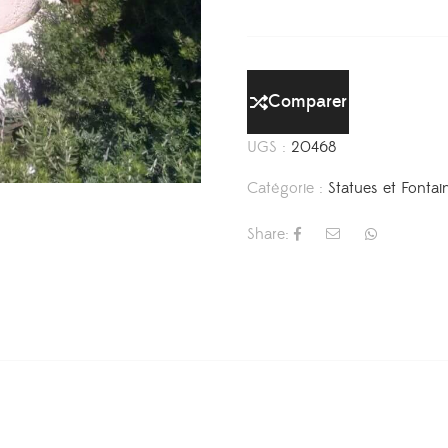
Comparer
UGS :
20468
Catégorie :
Statues et Fontai
Share: