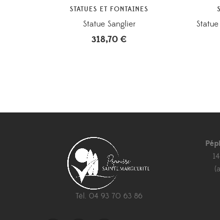
STATUES ET FONTAINES
Statue Sanglier
Statu
318,70
€
Pép
1
(
Tél. 04 93 70 63 86