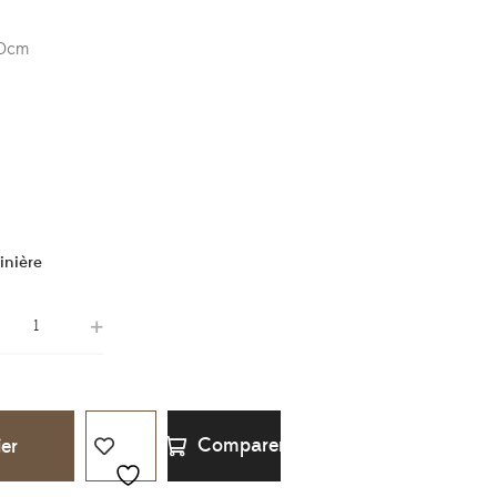
70cm
inière
Comparer
ier